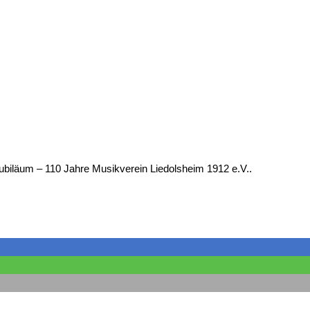
10 JAHRE MVL
biläum – 110 Jahre Musikverein Liedolsheim 1912 e.V..