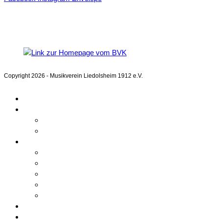
Mitglied im
Blasmusikverband Karlsruhe e.V.
Copyright 2026 - Musikverein Liedolsheim 1912 e.V.
Home
Aktuelles
Kalender
Beiträge
Unser Verein
Über uns
Chronik
Verwaltung
Mitgliedschaft
Bilder
Orchester
Ausbildung