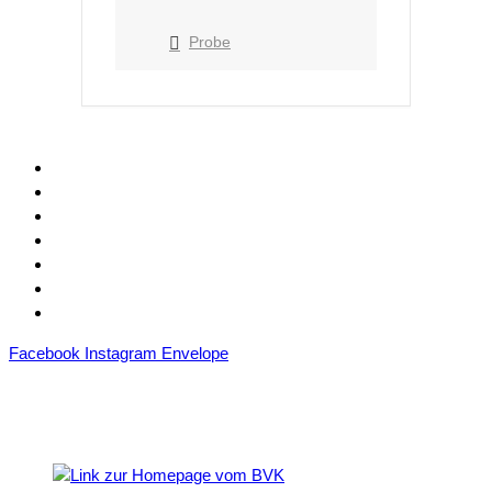
Probe
Kontakt
Mitgliedschaft
Sponsoren
Downloads
Archiv
Datenschutz
Impressum
Facebook
Instagram
Envelope
Mitglied im
Blasmusikverband Karlsruhe e.V.