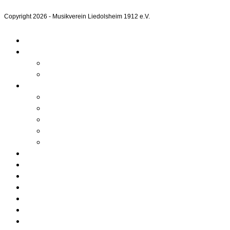
Copyright 2026 - Musikverein Liedolsheim 1912 e.V.
Home
Aktuelles
Kalender
Beiträge
Unser Verein
Über uns
Chronik
Verwaltung
Mitgliedschaft
Bilder
Orchester
Ausbildung
Kontakt
Downloads
Sponsoren
Datenschutz
Impressum