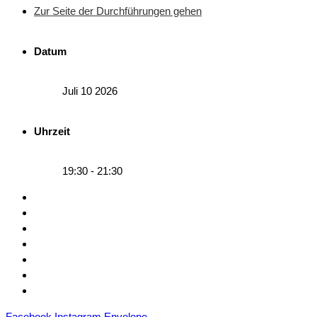
Zur Seite der Durchführungen gehen
Datum
Juli 10 2026
Uhrzeit
19:30 - 21:30
Kontakt
Mitgliedschaft
Sponsoren
Downloads
Archiv
Datenschutz
Impressum
Facebook
Instagram
Envelope