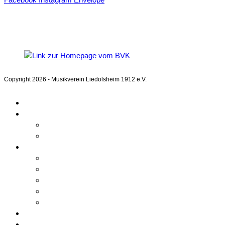
Mitglied im
Blasmusikverband Karlsruhe e.V.
Copyright 2026 - Musikverein Liedolsheim 1912 e.V.
Home
Aktuelles
Kalender
Beiträge
Unser Verein
Über uns
Chronik
Verwaltung
Mitgliedschaft
Bilder
Orchester
Ausbildung