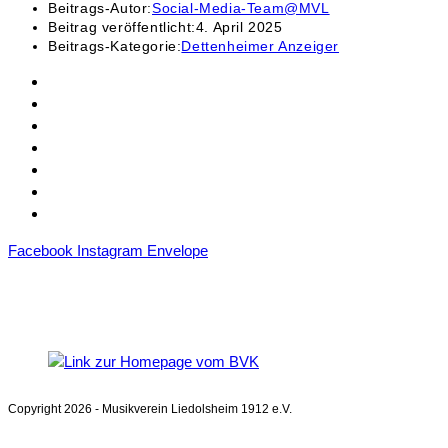
Beitrags-Autor:
Social-Media-Team@MVL
Beitrag veröffentlicht:
4. April 2025
Beitrags-Kategorie:
Dettenheimer Anzeiger
Kontakt
Mitgliedschaft
Sponsoren
Downloads
Archiv
Datenschutz
Impressum
Facebook
Instagram
Envelope
Mitglied im
Blasmusikverband Karlsruhe e.V.
Copyright 2026 - Musikverein Liedolsheim 1912 e.V.