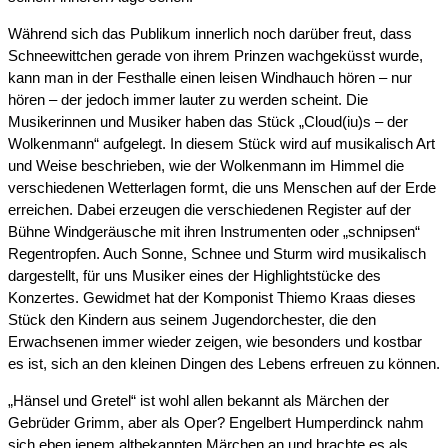
Während sich das Publikum innerlich noch darüber freut, dass
Schneewittchen gerade von ihrem Prinzen wachgeküsst wurde,
kann man in der Festhalle einen leisen Windhauch hören – nur
hören – der jedoch immer lauter zu werden scheint. Die
Musikerinnen und Musiker haben das Stück „Cloud(iu)s – der
Wolkenmann“ aufgelegt. In diesem Stück wird auf musikalisch Art
und Weise beschrieben, wie der Wolkenmann im Himmel die
verschiedenen Wetterlagen formt, die uns Menschen auf der Erde
erreichen. Dabei erzeugen die verschiedenen Register auf der
Bühne Windgeräusche mit ihren Instrumenten oder „schnipsen“
Regentropfen. Auch Sonne, Schnee und Sturm wird musikalisch
dargestellt, für uns Musiker eines der Highlightstücke des
Konzertes. Gewidmet hat der Komponist Thiemo Kraas dieses
Stück den Kindern aus seinem Jugendorchester, die den
Erwachsenen immer wieder zeigen, wie besonders und kostbar
es ist, sich an den kleinen Dingen des Lebens erfreuen zu können.
„Hänsel und Gretel“ ist wohl allen bekannt als Märchen der
Gebrüder Grimm, aber als Oper? Engelbert Humperdinck nahm
sich eben jenem altbekannten Märchen an und brachte es als