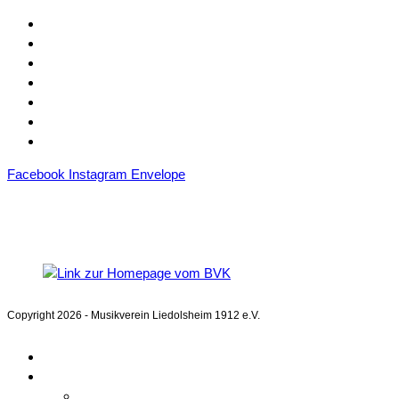
Kontakt
Mitgliedschaft
Sponsoren
Downloads
Archiv
Datenschutz
Impressum
Facebook
Instagram
Envelope
Mitglied im
Blasmusikverband Karlsruhe e.V.
Copyright 2026 - Musikverein Liedolsheim 1912 e.V.
Home
Aktuelles
Kalender