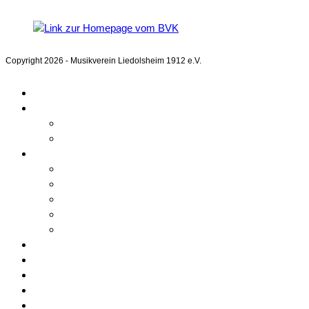
Blasmusikverband Karlsruhe e.V.
Copyright 2026 - Musikverein Liedolsheim 1912 e.V.
Home
Aktuelles
Kalender
Beiträge
Unser Verein
Über uns
Chronik
Verwaltung
Mitgliedschaft
Bilder
Orchester
Ausbildung
Kontakt
Downloads
Sponsoren