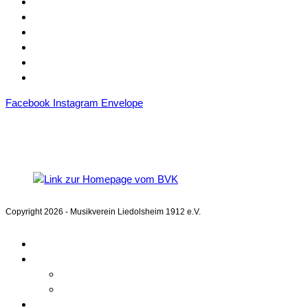
Mitgliedschaft
Sponsoren
Downloads
Archiv
Datenschutz
Impressum
Facebook
Instagram
Envelope
Mitglied im
Blasmusikverband Karlsruhe e.V.
Copyright 2026 - Musikverein Liedolsheim 1912 e.V.
Home
Aktuelles
Kalender
Beiträge
Unser Verein