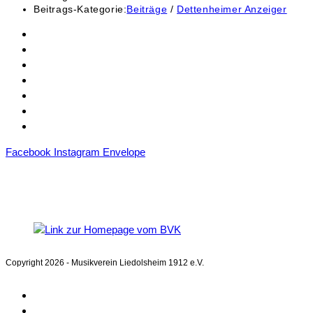
Beitrags-Kategorie:
Beiträge
/
Dettenheimer Anzeiger
Kontakt
Mitgliedschaft
Sponsoren
Downloads
Archiv
Datenschutz
Impressum
Facebook
Instagram
Envelope
Mitglied im
Blasmusikverband Karlsruhe e.V.
Copyright 2026 - Musikverein Liedolsheim 1912 e.V.
Home
Aktuelles